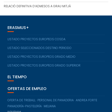
RELACIÓ DEFINITIVA D’ADMESOS A GRAU MITJÀ
ERASMUS+
LISTADO PROYECTOS EUROPEOS COSDA
LISTADO SELECCIONADOS DESTINO PERIODO
LISTADO PROYECTOS EUROPEOS GRADO MEDIO
LISTADO PROYECTOS EUROPEOS GRADO SUPERIOR
EL TIEMPO
OFERTAS DE EMPLEO
OFERTA DE TREBALL · PERSONAL DE PANADERIA · ANDREA FORTE
PANADERÍA-PASTELERÍA · MELIANA