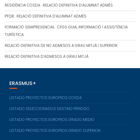
RESIDÈNCIA COSDA · RELACIÓ DEFINITIVA D’ALUMNAT ADMÉS
PFQB · RELACIÓ DEFINITIVA D’ALUMNAT ADMÉS
FORMACIÓ SEMIPRESENCIAL · CFGS GUIA, INFORMACIÓ I ASSISTÈNCIA
TURÍSTICA
RELACIÓ DEFINITIVA DE NO ADMESOS A GRAU MITJÀ I SUPERIOR
RELACIÓ DEFINITIVA D’ADMESOS A GRAU MITJÀ
ERASMUS+
LISTADO PROYECTOS EUROPEOS COSDA
LISTADO SELECCIONADOS DESTINO PERIODO
LISTADO PROYECTOS EUROPEOS GRADO MEDIO
LISTADO PROYECTOS EUROPEOS GRADO SUPERIOR