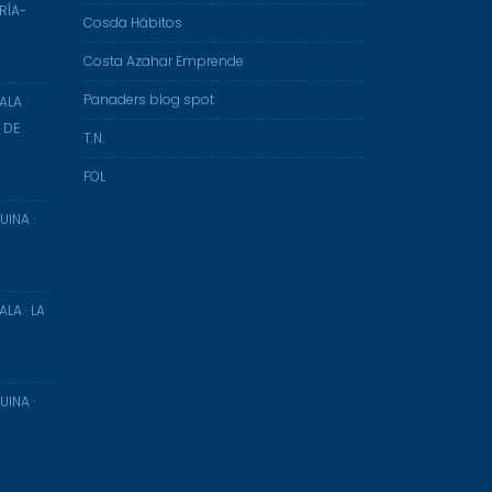
RÍA-
Cosda Hábitos
Costa Azahar Emprende
Panaders blog spot
ALA ·
 DE
T.N.
FOL
UINA ·
LA · LA
UINA ·