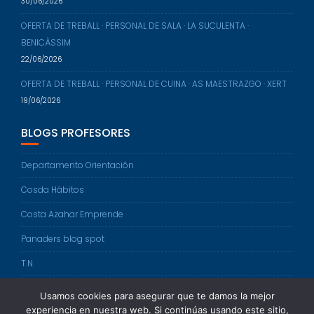
30/06/2026
OFERTA DE TREBALL · PERSONAL DE SALA · LA SUCULENTA ·
BENICÀSSIM
22/06/2026
OFERTA DE TREBALL · PERSONAL DE CUINA · AS MAESTRAZGO · XERT
19/06/2026
BLOGS PROFESORES
Departamento Orientación
Cosda Hábitos
Costa Azahar Emprende
Panaders blog spot
T.N.
FOL
Usamos cookies para asegurar que te damos la mejor
experiencia en nuestra web. Si continúas usando este sitio,