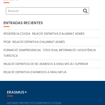
ENTRADAS RECIENTES
RESIDÈNCIA COSDA · RELACIÓ DEFINITIVA D’ALUMNAT ADMÉS
PFQB · RELACIÓ DEFINITIVA D’ALUMNAT ADMÉS
FORMACIÓ SEMIPRESENCIAL · CFGS GUIA, INFORMACIÓ I ASSISTÈNCIA
TURÍSTICA
RELACIÓ DEFINITIVA DE NO ADMESOS A GRAU MITJÀ I SUPERIOR
RELACIÓ DEFINITIVA D’ADMESOS A GRAU MITJÀ
ERASMUS+
LISTADO PROYECTOS EUROPEOS COSDA