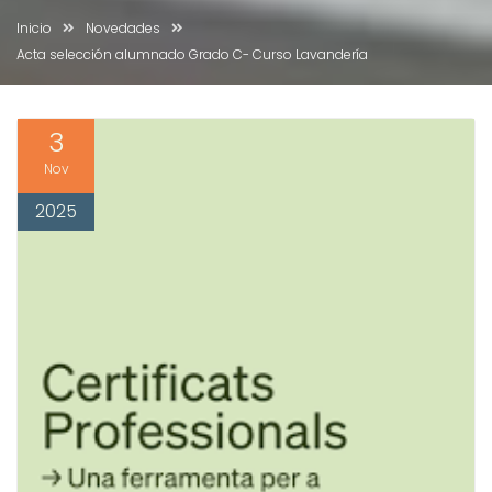
Inicio
Novedades
Acta selección alumnado Grado C- Curso Lavandería
3
Nov
2025