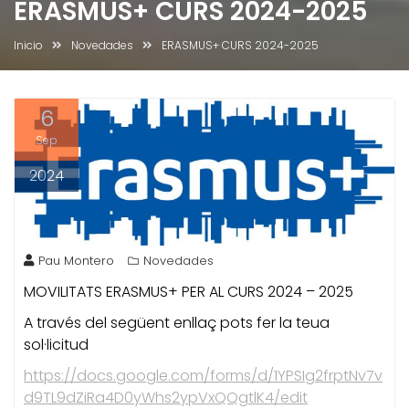
ERASMUS+ CURS 2024-2025
Inicio
Novedades
ERASMUS+ CURS 2024-2025
6
Sep
2024
Pau Montero
Novedades
MOVILITATS ERASMUS+ PER AL CURS 2024 – 2025
A través del següent enllaç pots fer la teua
sol·licitud
https://docs.google.com/forms/d/1YPSIg2frptNv7v
d9TL9dZiRa4D0yWhs2ypVxQQgtlK4/edit