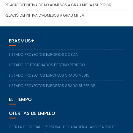
RELACIÓ DEFINITIVA DE NO ADMESOS A GRAU MITJÀ I SUPERIOR
RELACIÓ DEFINITIVA D’ADMESOS A GRAU MITJÀ
ERASMUS+
LISTADO PROYECTOS EUROPEOS COSDA
LISTADO SELECCIONADOS DESTINO PERIODO
LISTADO PROYECTOS EUROPEOS GRADO MEDIO
LISTADO PROYECTOS EUROPEOS GRADO SUPERIOR
EL TIEMPO
OFERTAS DE EMPLEO
OFERTA DE TREBALL · PERSONAL DE PANADERIA · ANDREA FORTE