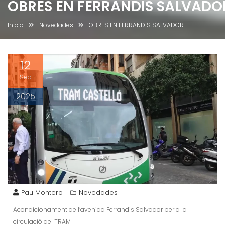
OBRES EN FERRANDIS SALVADO
Inicio
Novedades
OBRES EN FERRANDIS SALVADOR
12
Sep
2025
Pau Montero
Novedades
Acondicionament de l’avenida Ferrandis Salvador per a la
circulació del TRAM