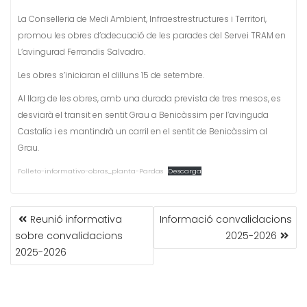
La Conselleria de Medi Ambient, Infraestrestructures i Territori,
promou les obres d’adecuació de les parades del Servei TRAM en
L’avingurad Ferrandis Salvadro.
Les obres s’iniciaran el dilluns 15 de setembre.
Al llarg de les obres, amb una durada prevista de tres mesos, es
desviarà el transit en sentit Grau a Benicàssim per l’avinguda
Castalía i es mantindrà un carril en el sentit de Benicàssim al
Grau.
Folleto-informativo-obras_planta-Pardas
Descarga
NAVEGACIÓN
Reunió informativa
Informació convalidacions
DE
sobre convalidacions
2025-2026
ENTRADAS
2025-2026