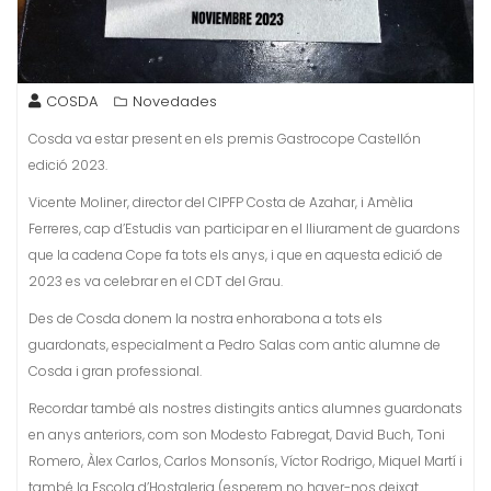
COSDA
Novedades
Cosda va estar present en els premis Gastrocope Castellón
edició 2023.
Vicente Moliner, director del CIPFP Costa de Azahar, i Amèlia
Ferreres, cap d’Estudis van participar en el lliurament de guardons
que la cadena Cope fa tots els anys, i que en aquesta edició de
2023 es va celebrar en el CDT del Grau.
Des de Cosda donem la nostra enhorabona a tots els
guardonats, especialment a Pedro Salas com antic alumne de
Cosda i gran professional.
Recordar també als nostres distingits antics alumnes guardonats
en anys anteriors, com son Modesto Fabregat, David Buch, Toni
Romero, Àlex Carlos, Carlos Monsonís, Víctor Rodrigo, Miquel Martí i
també la Escola d’Hostaleria (esperem no haver-nos deixat