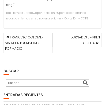
ningú).
Los Premios GastroCope Castellón supera el centenar de
reconocimientos en su novena edición – Castellón – COPE
NAVEGACIÓN
FRANCESC COLOMER
JORNADES EMPRÉN
DE
VISITA LA TOURIST INFO
COSDA
ENTRADAS
FORMACIÓ
BUSCAR
ENTRADAS RECIENTES