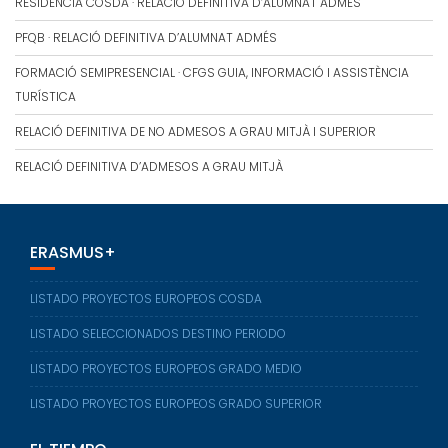
RESIDÈNCIA COSDA · RELACIÓ DEFINITIVA D’ALUMNAT ADMÉS
PFQB · RELACIÓ DEFINITIVA D’ALUMNAT ADMÉS
FORMACIÓ SEMIPRESENCIAL · CFGS GUIA, INFORMACIÓ I ASSISTÈNCIA
TURÍSTICA
RELACIÓ DEFINITIVA DE NO ADMESOS A GRAU MITJÀ I SUPERIOR
RELACIÓ DEFINITIVA D’ADMESOS A GRAU MITJÀ
ERASMUS+
LISTADO PROYECTOS EUROPEOS COSDA
LISTADO SELECCIONADOS DESTINO PERIODO
LISTADO PROYECTOS EUROPEOS GRADO MEDIO
LISTADO PROYECTOS EUROPEOS GRADO SUPERIOR