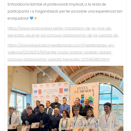
Primer premi per a Rodrigo Mendo (2n de la Doble Titulació en
Direcció de Cuina i Direcció de Serveis de Restauració)
Enhorabona també al professorat implicat, a la resta de
participants i a l’organització per fer possible una experiència tan
enriquidora!
https://www.vinarosnews.net/el-magatzem-de-la-mar-de-
benicarlo-acull-el-xiii-concurs-gastronomic-de-la-carxofa-do
https://www.elperiodicomediterraneo.com/mediterraneo-en-
valencia/2026/02/19/centre-costa-azahar-castello-doblet-
concurs-gastronomic-carxofa-benicarlo-127045980.html