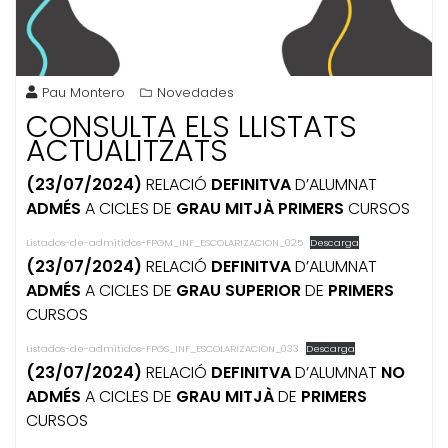
Pau Montero
Novedades
CONSULTA ELS LLISTATS
ACTUALITZATS
(23/07/2024)
RELACIÓ
DEFINITVA
D’ALUMNAT
ADMÉS
A CICLES DE
GRAU MITJÀ
PRIMERS
CURSOS
Listados-de-admitidos-FPGM_INF_ESCOLARIZACION_025
Descarga
(23/07/2024)
RELACIÓ
DEFINITVA
D’ALUMNAT
ADMÉS
A CICLES DE
GRAU SUPERIOR
DE
PRIMERS
CURSOS
Listados-de-admitidos-FPGS_INF_ESCOLARIZACION_033
Descarga
(23/07/2024)
RELACIÓ
DEFINITVA
D’ALUMNAT
NO
ADMÉS
A CICLES DE
GRAU MITJÀ
DE
PRIMERS
CURSOS