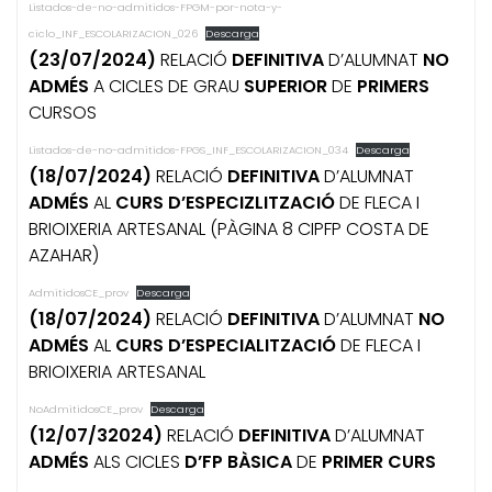
Listados-de-no-admitidos-FPGM-por-nota-y-
ciclo_INF_ESCOLARIZACION_026
Descarga
(23/07/2024)
RELACIÓ
DEFINITIVA
D’ALUMNAT
NO
ADMÉS
A CICLES DE GRAU
SUPERIOR
DE
PRIMERS
CURSOS
Listados-de-no-admitidos-FPGS_INF_ESCOLARIZACION_034
Descarga
(18/07/2024)
RELACIÓ
DEFINITIVA
D’ALUMNAT
ADMÉS
AL
CURS D’ESPECIZLITZACIÓ
DE FLECA I
BRIOIXERIA ARTESANAL (PÀGINA 8 CIPFP COSTA DE
AZAHAR)
AdmitidosCE_prov
Descarga
(18/07/2024)
RELACIÓ
DEFINITIVA
D’ALUMNAT
NO
ADMÉS
AL
CURS D’ESPECIALITZACIÓ
DE FLECA I
BRIOIXERIA ARTESANAL
NoAdmitidosCE_prov
Descarga
(12/07/32024)
RELACIÓ
DEFINITIVA
D’ALUMNAT
ADMÉS
ALS CICLES
D’FP BÀSICA
DE
PRIMER CURS