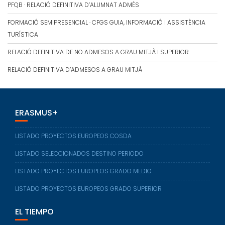
PFQB · RELACIÓ DEFINITIVA D’ALUMNAT ADMÉS
FORMACIÓ SEMIPRESENCIAL · CFGS GUIA, INFORMACIÓ I ASSISTÈNCIA
TURÍSTICA
RELACIÓ DEFINITIVA DE NO ADMESOS A GRAU MITJÀ I SUPERIOR
RELACIÓ DEFINITIVA D’ADMESOS A GRAU MITJÀ
ERASMUS+
LISTADO PROYECTOS EUROPEOS COSDA
LISTADO SELECCIONADOS DESTINO PERIODO
LISTADO PROYECTOS EUROPEOS GRADO MEDIO
LISTADO PROYECTOS EUROPEOS GRADO SUPERIOR
EL TIEMPO