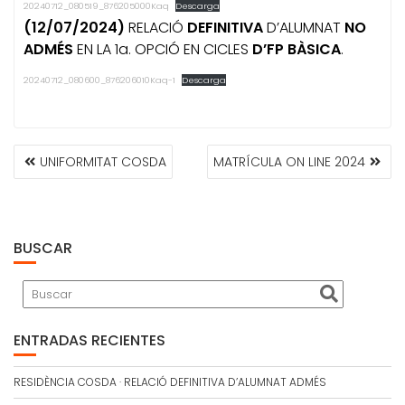
20240712_080519_876205000Kaq
Descarga
(12/07/2024)
RELACIÓ
DEFINITIVA
D’ALUMNAT
NO
ADMÉS
EN LA 1a. OPCIÓ EN CICLES
D’FP BÀSICA
.
20240712_080600_876206010Kaq-1
Descarga
NAVEGACIÓN
UNIFORMITAT COSDA
MATRÍCULA ON LINE 2024
DE
ENTRADAS
BUSCAR
ENTRADAS RECIENTES
RESIDÈNCIA COSDA · RELACIÓ DEFINITIVA D’ALUMNAT ADMÉS